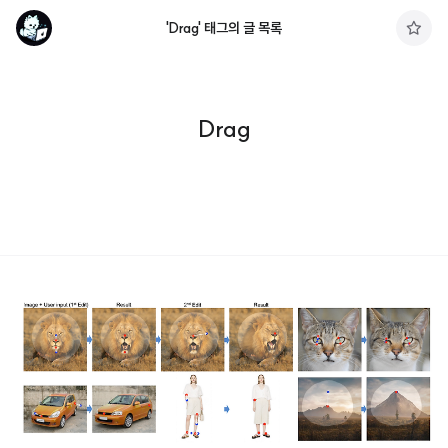
'Drag' 태그의 글 목록
구
독
하
기
Drag