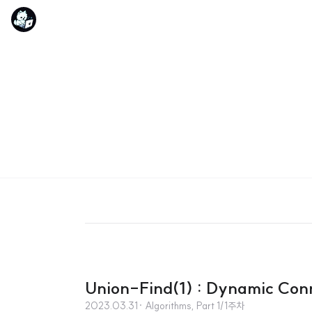
Union-Find(1) : Dynamic Conn
2023.03.31
· Algorithms, Part 1/1주차