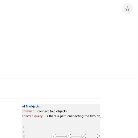
구
독
하
기