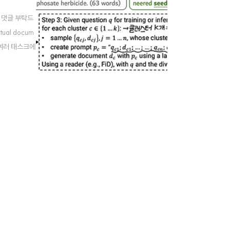
면 댓글 부탁드
tual docum
고 여러 태스크에