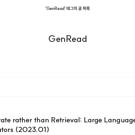
'GenRead' 태그의 글 목록
GenRead
te rather than Retrieval: Large Langua
ators (2023.01)