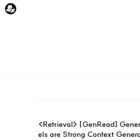
<Retrieval> [GenRead] Genera
els are Strong Context Gener