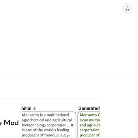
구
독
하
기
ge Mod