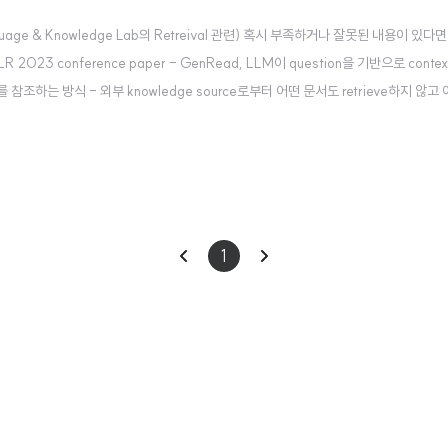
e & Knowledge Lab의 Retreival 관련) 혹시 부족하거나 잘못된 내용이 있다
, ICLR 2023 conference paper - GenRead, LLM이 question을 기반으로 contex
 참조하는 방식 - 외부 knowledge source로부터 어떤 문서도 retrieve하지 않
가능 배경 knowledge-intensive task를..
이
다
1
전
음