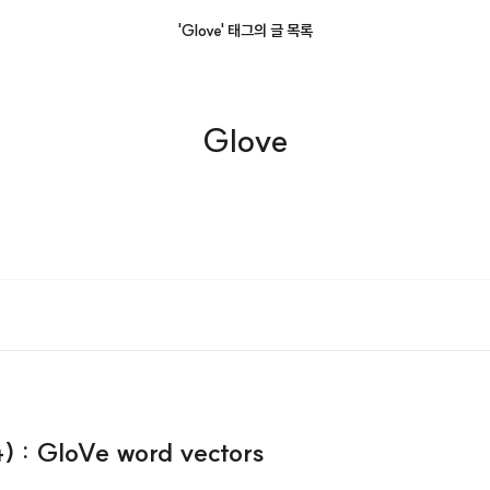
'Glove' 태그의 글 목록
Glove
 : GloVe word vectors