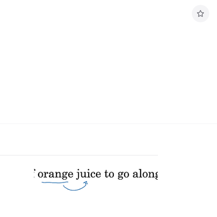
구
독
하
기