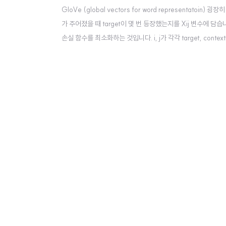
GloVe (global vectors for word representatoin
가 주어졌을 때 target이 몇 번 등장했는지를 Xij 변수에 담습
손실 함수를 최소화하는 것입니다. i, j가 각각 target, con
식입니다. 가중치 인자에 해당하는 f는 this, is, of, a와 