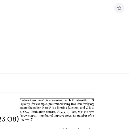
구
독
하
기
23.08)