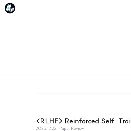
<RLHF> Reinforced Self-Trai
2023.12.22
· Paper Review