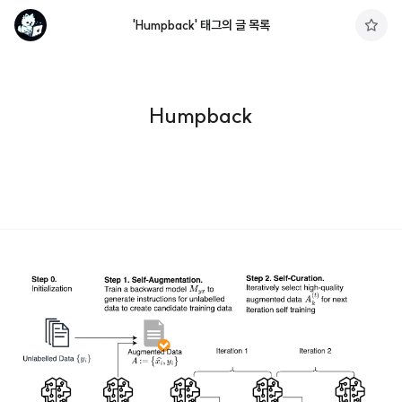
'Humpback' 태그의 글 목록
구
독
하
기
Humpback