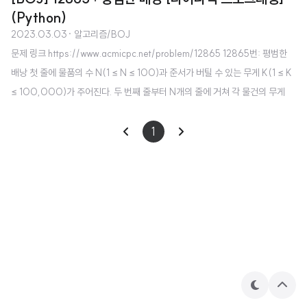
(Python)
2023.03.03
· 알고리즘/BOJ
문제 링크 https://www.acmicpc.net/problem/12865 12865번: 평범한
배낭 첫 줄에 물품의 수 N(1 ≤ N ≤ 100)과 준서가 버틸 수 있는 무게 K(1 ≤ K
≤ 100,000)가 주어진다. 두 번째 줄부터 N개의 줄에 거쳐 각 물건의 무게
W(1 ≤ W ≤ 100,000)와 해당 물건의 가치 V(0 ≤ V ≤ 1,000) www.ac
micpc.net 소스 코드 import sys n,k = map(int,sys.stdin.readline().rstri
1
p().split()) bag = [[0 for _ in range(k+1)] for _ in range(n+1)] items
= [(0,0)] for i in range(n): w,v = map(int,sys.stdin..
테
상
마
단