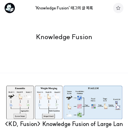
'Knowledge Fusion' 태그의 글 목록
구
독
하
기
Knowledge Fusion
<KD, Fusion> Knowledge Fusion of Large Lan