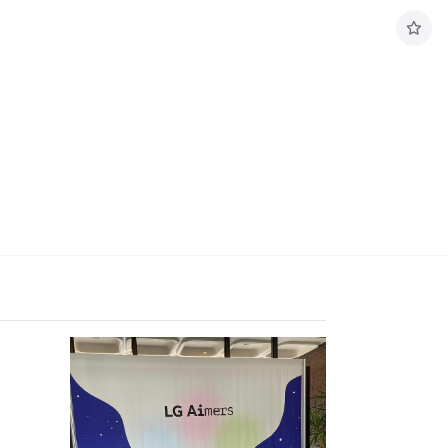
구
독
하
기