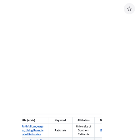
구
독
하
기