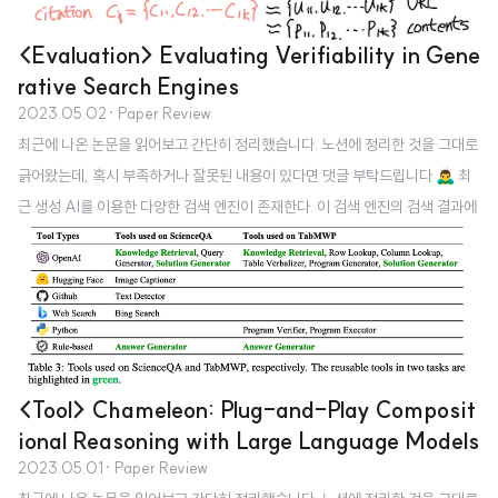
킨 모델을 제시한다. V1과 비교했을 때 가장 큰 차이점은 이미지 관련 태스크도
굉장히 잘 처리할 수 있다는 것이다. 컨셉 1. bias tuning of linear layers V..
<Evaluation> Evaluating Verifiability in Gene
rative Search Engines
2023.05.02
· Paper Review
최근에 나온 논문을 읽어보고 간단히 정리했습니다. 노션에 정리한 것을 그대로
긁어왔는데, 혹시 부족하거나 잘못된 내용이 있다면 댓글 부탁드립니다 🙇‍♂️ 최
근 생성 AI를 이용한 다양한 검색 엔진이 존재한다. 이 검색 엔진의 검색 결과에
대한 신뢰도를 검증하고 엔진별로 비교한 논문. 배경 ChatGPT의 등장 이후로
LLM 기반의 검색 서비스가 핫하게 떠오르고 있다. 예를 들어 New Bing의 경
우 최근 GPT-4 모델을 사용해서 검색을 하고 그 결과를 채팅 형식으로 반환하
는 서비스를 제공하고 있다. 이러한 변화 덕분에 부동의 1위 검색 엔진이었던 구
글의 입지가 심각하게 흔들리고 있고, 구글 역시 이와 같은 흐름에 뒤처지지 않
기 위해 애쓰고 있음이 기사화되기도 했다. 따라서 단순한 챗봇을 넘어서 최신 ..
<Tool> Chameleon: Plug-and-Play Composit
ional Reasoning with Large Language Models
2023.05.01
· Paper Review