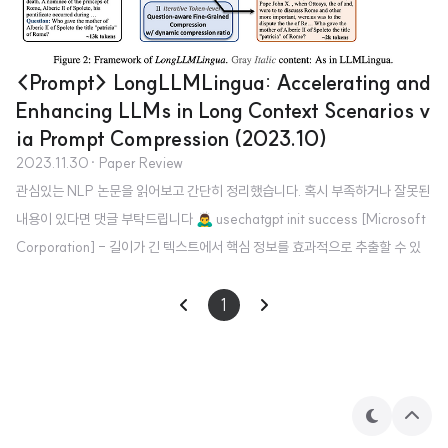
<Prompt> LongLLMLingua: Accelerating and
Enhancing LLMs in Long Context Scenarios v
ia Prompt Compression (2023.10)
2023.11.30
· Paper Review
관심있는 NLP 논문을 읽어보고 간단히 정리했습니다. 혹시 부족하거나 잘못된
내용이 있다면 댓글 부탁드립니다 🙇‍♂️ usechatgpt init success [Microsoft
Corporation] - 길이가 긴 텍스트에서 핵심 정보를 효과적으로 추출할 수 있
도록하는 prompt compression 기법, LongLLMLingua - higher perform
ance, much less cost, reduced latency 1. Introduction LLM의 능력을 최
1
대로 끌어내기 위해서 각 downstream task에 적합한 prompt를 design하는
것이 중요하다는 것은 이미 잘 알려져있음 그러나 LLM을 long context scen
arios에서 활용하는 것은 다음 문제점들을 야기..
테
상
마
단