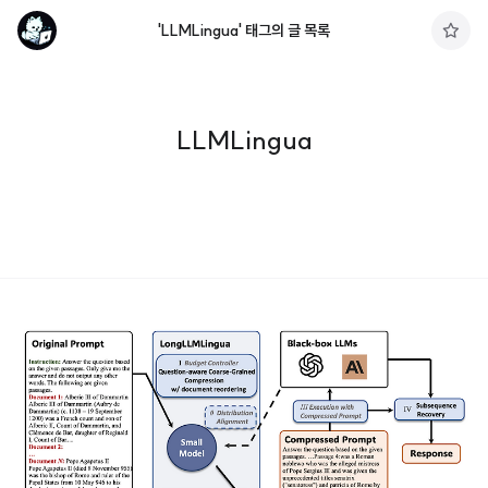
'LLMLingua' 태그의 글 목록
구
독
하
기
LLMLingua