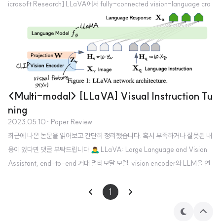
icrosoft Research] LLaVA에서 fully-connected vision-language cro
ss-modal connector를 사용한 LLaVA-1.5 공개. data efficient(1.2M pu
blic data) & power(SoTA on 11 benchmarks) 배경 최근에는 LLM 뿐만 아
니라 LMM, 즉 Large Multimodal Models에 대한 관심도 뜨겁습니다. 여기
서도 마찬가지로 전체 모델을 tuning 하지 않고도 성능을 끌어 올리는 기법 등
에 대한 연구가 많이 이뤄지고 있죠. 그중..
<Multi-modal> [LLaVA] Visual Instruction Tu
ning
2023.05.10
· Paper Review
최근에 나온 논문을 읽어보고 간단히 정리했습니다. 혹시 부족하거나 잘못된 내
용이 있다면 댓글 부탁드립니다 🙇‍♂️ LLaVA: Large Language and Vision
Assistant, end-to-end 거대 멀티모달 모델. vision encoder와 LLM을 연
결한 구조를 갖고 있다. 배경 인공지능 모델이 생성한 데이터를 기반으로 LLM
을 Instruction tuning하는 것이 모델의 성능 향상에 큰 도움이 된다는 것은 잘
1
알려져 있다. 이런 방식을 통해 모델은 다양한 태스크를 두루 잘 처리할 수 있게
테
상
되었고, 덕분에 instruction tuning에 대한 관심이 뜨겁다. 그러나 multi-mod