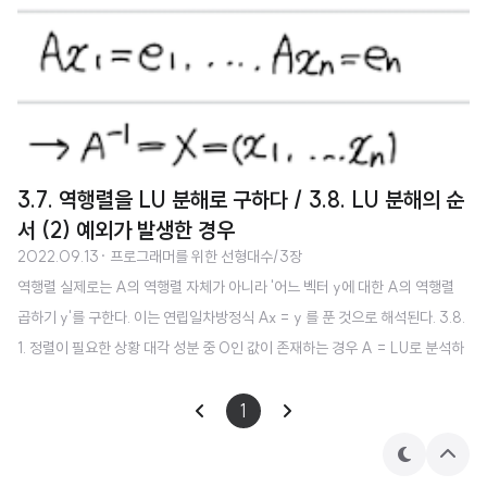
3.7. 역행렬을 LU 분해로 구하다 / 3.8. LU 분해의 순
서 (2) 예외가 발생한 경우
2022.09.13
· 프로그래머를 위한 선형대수/3장
역행렬 실제로는 A의 역행렬 자체가 아니라 '어느 벡터 y에 대한 A의 역행렬
곱하기 y'를 구한다. 이는 연립일차방정식 Ax = y 를 푼 것으로 해석된다. 3.8.
1. 정렬이 필요한 상황 대각 성분 중 0인 값이 존재하는 경우 A = LU로 분석하
는 것이 불가능하다. 이론 대각성분에서 0을 만나게 되면 나머지 행 중에 0이
아닌 것과 교체한다. 구현 행의 값을 실제로 교체하는 것은 비효율적이므로 간
1
접 참조하도록 한다. 컴퓨터에서는 0도 근사값을 반올림하여 표시할 뿐이다. 따
테
상
라서 '절댓값이 최대인 것을 고른다'는 방식을 취한다. 3.8.2. 정렬해도 앞이 막
마
단