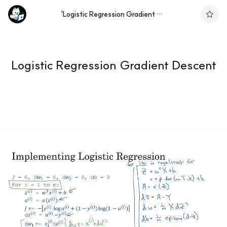
'Logistic Regression Gradient Descent' 태그의 글 목록
구
독
하
기
Logistic Regression Gradient Descent