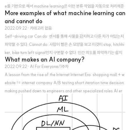
e를 기반으로 해서 machine learning은 이런 분류 작업을 자동으로 처리해준
More examples of what machine learning can
다. Manufacturing line manager 제조업 분야에서도 사람이 직접하던 검수
and cannot do
를 인공지능을 통해 자동화하고 더 효율적인 공정 시스템을 만들 수 있다. Recr
2022.09.22
· 카테고리 없음
uiting 채용 과정에 있어서도 머신러닝이 이력서 데이터를 기반으로 학습하여
Self-driving car Can do: 센서를 통해 사물을 감지하고 다른 차가 어딨는지
인터뷰를 할 것인지 말 것인지를 판단할 수 있다. Marketing 어떤 방식을 취하
파악할 수 있다. Cannot do: 사람이 뻗은 손 모양을 보고 이것이 stop, hitchhi
는 것이 더 많은 사용자를 유치할 수 있을지에 대한 접근도 머신러닝을 이용하
ker, bike turn left signal인지 구분할 수 없다. 인간 의도를 파악하기는 쉽지
면 된다. 여..
What makes an AI company?
않다. 1. Data 획득의 어려움 2. Need high accuaracy X-ray diagnosis C
2022.09.22
· AI For Everyone/1주차
an do: Diagnose pneumonia from 10,000 labeld images Cannot d
A lesson from the rise of the Internet Internet Era: shopping mall + w
o: Diagnose pneumonia from 10 images of a medical textbook chapt
ebsite != internet company A/B testing short iteration time decision
er explaining pneumonia Strengths and weaknesses of m..
making pushed down to engineers and other specialized roles AI er
a: Any company + deep learning != AI company strategic data acq
uisition: key of great AI company unifeid data warehouse pervasie a
utomation new roles(e.g., MLE) and division of labor AI Transfor..