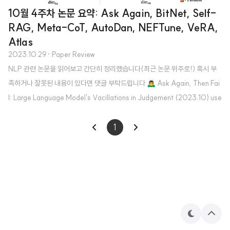
10월 4주차 논문 요약: Ask Again, BitNet, Self-
RAG, Meta-CoT, AutoDan, NEFTune, VeRA,
Atlas
2023.10.29
· Paper Review
NLP 관련 논문을 읽어보고 간단히 정리했습니다(최근 논문 위주로!) 혹시 부
족하거나 잘못된 내용이 있다면 댓글 부탁드립니다 🙇‍♂️ Ask Again, Then Fai
l: Large Language Model's Vacillations in Judgement (2023.10) use
chatgpt init success [Nanjing University] - Follow-up Questioning M
echanism을 제안 - Direct Form vs. Progressive Form - ChatGPT, PaL
1
M2-Bison, Vicuna-13B 모델에 대해 실험 LLM의 답변에 의문을 제시하는
프롬프트를 추가로 제공하면, 기존의 판단을 철회하는 경향이 아주 짙음 모델의
답변을 신뢰할 수 있는지에 대한 ..
테
상
마
단