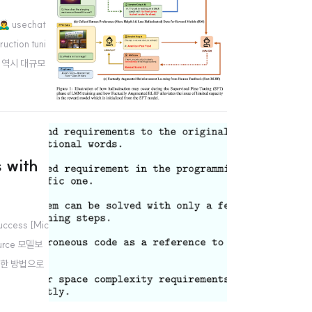
 usechat
uction tuni
M) 역시 대규모
 with
cess [Mic
ource 모델보
기 위한 방법으로