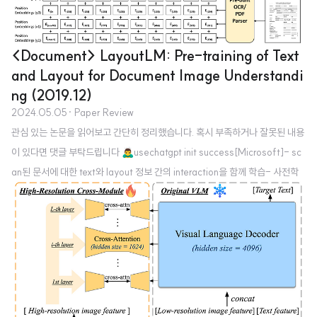
년 초라면 아직 챗지피티도 나오기 한참 전이니..당시의 CV..
<Document> LayoutLM: Pre-training of Text
and Layout for Document Image Understandi
ng (2019.12)
2024.05.05
· Paper Review
관심 있는 논문을 읽어보고 간단히 정리했습니다. 혹시 부족하거나 잘못된 내용
이 있다면 댓글 부탁드립니다 🙇‍♂️usechatgpt init success[Microsoft]- sc
an된 문서에 대한 text와 layout 정보 간의 interaction을 함께 학습- 사전학
습 단계에서 문서 단위로 학습 출처 : https://arxiv.org/abs/1912.133181. I
ntroductionBusiness document를 이해하고 그 정보를 활용하기 위한 연구
는 오래 전부터 이어져오고 있었습니다.기존에는 대부분의 문서 작업을 사람이
직접 하는 방식이었기 때문에, 이를 인공지능 모델을 이용하여 효율적으로 해결
하고자 한 것이죠.그러나 실제로 여러 문서들은 다양한 layout과 형식으로 구성
되는 경우가..