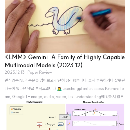
다에서 뛰어난 성능이 확인됨 1. Introduction 최근 LLM을 바탕으로 한 agent
의 성장세가 가파른 상황입니다. 무려 15만 개의 star를 받은 AutoGPT를 시작
으로 LLM의 능력을 다양한 applica..
<LMM> Gemini: A Family of Highly Capable
Multimodal Models (2023.12)
2023.12.13
· Paper Review
관심있는 NLP 논문을 읽어보고 간단히 정리했습니다. 혹시 부족하거나 잘못된
내용이 있다면 댓글 부탁드립니다 🙇‍♂️ usechatgpt init success [Gemini Te
am, Google] - image, audio, video, text understanding에 있어서 압도
적인 능력을 보여주는 multimodal models faimily, Gemini - MMLU에서 h
uman-expert 이상의 performance를 달성한 최초의 케이스 1. Introductio
n 여러 modalities를 아우르는 능력을 지녔으면서도 각 도메인에서 뛰어난 un
derstanding & reasoning 능력을 갖춘 Gemini 모델을 학습시켰음 모델의