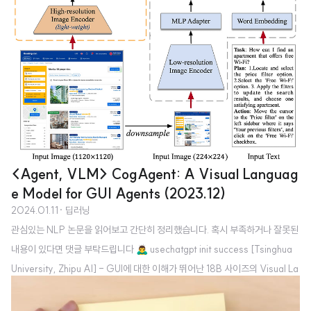
<Agent, VLM> CogAgent: A Visual Languag
e Model for GUI Agents (2023.12)
2024.01.11
· 딥러닝
관심있는 NLP 논문을 읽어보고 간단히 정리했습니다. 혹시 부족하거나 잘못된
내용이 있다면 댓글 부탁드립니다 🙇‍♂️ usechatgpt init success [Tsinghua
University, Zhipu AI] - GUI에 대한 이해가 뛰어난 18B 사이즈의 Visual La
nguage Model (VLM)을 도입 - low-resolution & high-resolution imag
e encoder를 동시에 사용하고 cross attention - VQA & GUI 벤치마크 둘