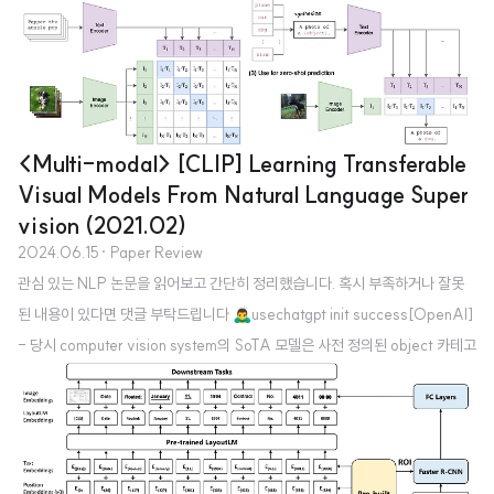
스크를 잘 처리하기 위해 text와 layout을 효과적으로 결합하는 방식을 고안-
BROS (BERT Relying On Spatiality): text를 2D 공간에서 relative posi
tion encoding 하고 area-masking strategy를 적용- 현실 세계에서 다루
기 어려운 두 가지의 문제(incorrect text ordering, fewer downstream exa
mples)에도 강건함..
<Multi-modal> [CLIP] Learning Transferable
Visual Models From Natural Language Super
vision (2021.02)
2024.06.15
· Paper Review
관심 있는 NLP 논문을 읽어보고 간단히 정리했습니다. 혹시 부족하거나 잘못
된 내용이 있다면 댓글 부탁드립니다 🙇‍♂️usechatgpt init success[OpenAI]
- 당시 computer vision system의 SoTA 모델은 사전 정의된 object 카테고
리를 예측하도록 학습됨- 이미지와 어울리는 설명(caption)을 예측하도록 하
는 사전학습 방식을 제안- fully supervised baseline과 비교했을 때, datas
et specific training을 할 필요가 없음 (zero-shot 성능을 강조) 출처 : http
s://arxiv.org/abs/2103.00020Introduction논문이 제출되었던 2021