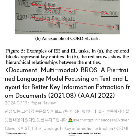
<Document, Multi-modal> BROS: A Pre-trai
ned Language Model Focusing on Text and L
ayout for Better Key Information Extraction fr
om Documents (2021.08) (AAAI 2022)
2024.07.19
· Paper Review
관심 있는 고전(?) 논문을 읽어보고 간단히 정리했습니다. 혹시 부족하거나 잘
못된 내용이 있다면 댓글 부탁드립니다 🙇‍♂️usechatgpt init success[Naver
Clova, KAIST, LBox, Upstage]- Key information extraction (KIE) 태