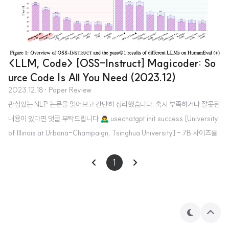
<LLM, Code> [OSS-Instruct] Magicoder: So
urce Code Is All You Need (2023.12)
2023.12.18
· Paper Review
관심있는 NLP 논문을 읽어보고 간단히 정리했습니다. 혹시 부족하거나 잘못된
내용이 있다면 댓글 부탁드립니다 🙇‍♂️ usechatgpt init success [University
of Illinois at Urbana-Champaign, Tsinghua University] - 7B 사이즈를
넘지 않으면서도 top code 모델들과의 gap을 크게 줄인 fully open-source
LLMs, Magicoder - OSS-Instruct & Evol-Instruct 둘을 활용하여 구축
1
한 MagicoderS가 뛰어난 성능을 보임 1. Introduction program synthesis
로도 잘 알려진 code generation은 오랜 시간에 걸쳐 지속적으로 연구되어 온
분야임 LLM의 발전에 힘입..
테
상
마
단