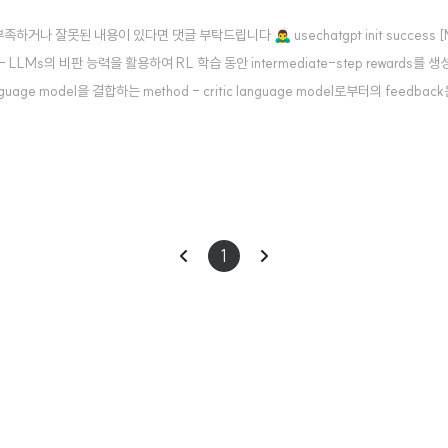
잘못된 내용이 있다면 댓글 부탁드립니다 🙇‍♂️ usechatgpt init success [Mc
esearch] - LLMs의 비판 능력을 활용하여 RL 학습 동안 intermediate-step rewards를
guage model을 결합하는 method - critic language model로부터의 feedback
/abs/2401.07382..
이
다
1
전
음