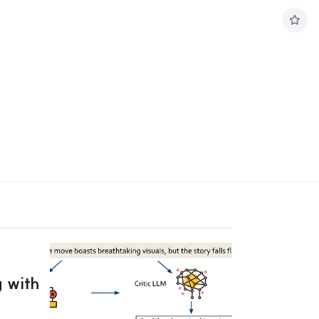
구
독
하
기
 with