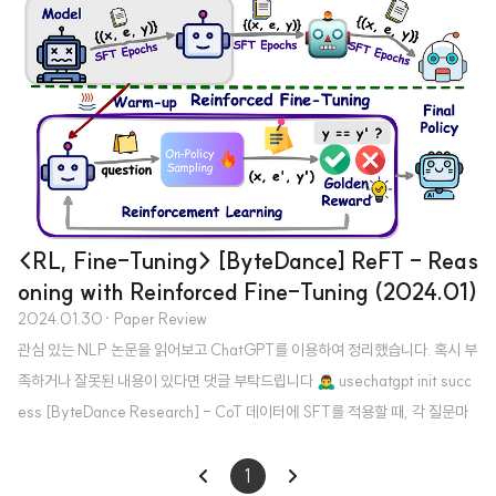
<RL, Fine-Tuning> [ByteDance] ReFT - Reas
oning with Reinforced Fine-Tuning (2024.01)
2024.01.30
· Paper Review
관심 있는 NLP 논문을 읽어보고 ChatGPT를 이용하여 정리했습니다. 혹시 부
족하거나 잘못된 내용이 있다면 댓글 부탁드립니다 🙇‍♂️ usechatgpt init succ
ess [ByteDance Research] - CoT 데이터에 SFT를 적용할 때, 각 질문마
다 존재할 수 있는 여러 개의 reasoning paths를 활용하는 방식 - 수학 문제를
푸는 세 개의 벤치마크(GSM8K, MathQA, SVAMP)를 통해 뛰어난 gener
1