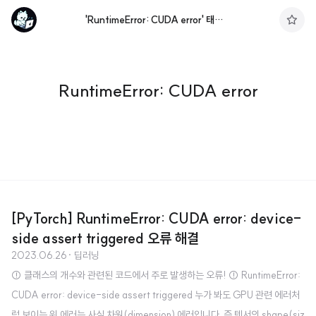
'RuntimeError: CUDA error' 태그의 글 목록
구
독
하
기
RuntimeError: CUDA error
[PyTorch] RuntimeError: CUDA error: device-
side assert triggered 오류 해결
2023.06.26
· 딥러닝
⚠️ 클래스의 개수와 관련된 코드에서 주로 발생하는 오류! ⚠️ RuntimeError:
CUDA error: device-side assert triggered 누가 봐도 GPU 관련 에러처
럼 보이는 위 에러는 사실 차원(dimension) 에러입니다. 즉 텐서의 shape(siz