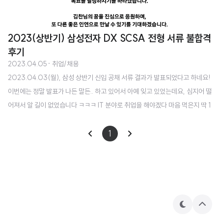
2023(상반기) 삼성전자 DX SCSA 전형 서류 불합격
후기
2023.04.05
· 취업/채용
2023.04.03(월), 삼성 상반기 신입 공채 서류 결과가 발표되었다고 하네요!
이번에는 정말 발표가 나든 말든.. 하고 있어서 아예 잊고 있었는데요, 심지어 떨
어져서 알 길이 없었습니다 ㅋㅋㅋ IT 분야로 취업을 해야겠다 마음 먹은지 딱 1
년이 지났네요. 지금까지 그래도 배우고 싶다, 성장하고 싶다는 걸 어필하는게
중요한 지원에서 떨어져 본 적이 없는데 신기하긴 합니다. 특히 이번에는 자소
1
서랑 이력서를 좀 맛깔나게 잘 썼거든요 ㅋㅋㅋㅋ (혼자만의 착각..? 🤔) 변수
라면.. 제가 인문계열 전공자라서 애초에 SW 직군으로 지원을 할 수가 없더라
구요. 그걸 성적입력, 에세이 작성 다 끝내고 제출할 때 알았더랍니다.. 안그래도
바뀐 UI 때문에 힘들었는데.. 😭 원래 이번에는 AI 연구직 쪽으로 지원을 ..
테
상
마
단