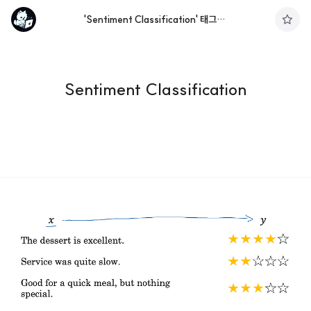
'Sentiment Classification' 태그의 글 목록
구
독
하
기
Sentiment Classification