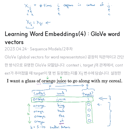
구합니다. 만약 한 문장 내에 감성에 영향을 줄 수 있는 표현이 여러 번 등장하는
경우(예시에서는 good), 평균값에 이 vector의 값이 제일 많이 반영될 것입니
다. RNN for sentiment classification 위에서 설명한 것을 ..
Learning Word Embeddings(4) : GloVe word
vectors
2023.04.24
· Sequence Models/2주차
GloVe (global vectors for word representatoin) 굉장히 직관적이고 간단
한 방식으로 유명한 GloVe 모델입니다. context i, target j의 관계에서, cont
ext가 주어졌을 때 target이 몇 번 등장했는지를 Xij 변수에 담습니다. 설정한
조건들에 따라서 Xij, Xji의 값이 같을 수 있습니다. Model 모델의 학습 방향은
당연히 손실 함수를 최소화하는 것입니다. i, j가 각각 target, context를 의미한
다는 점을 고려해 본다면, 예측한 확률에서 각 target의 등장 횟수를 log를 취해
빼는 방식입니다. 가중치 인자에 해당하는 f는 this, is, of, a와 같이 자주 등장
하지만 그 의미는 약한 stopwords에게는 적은 가중치를..