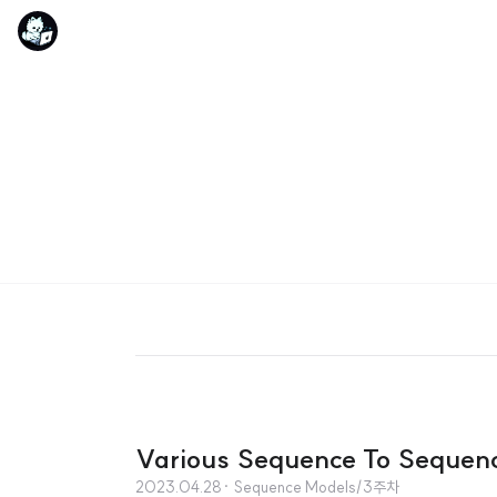
Various Sequence To Sequence
2023.04.28
· Sequence Models/3주차