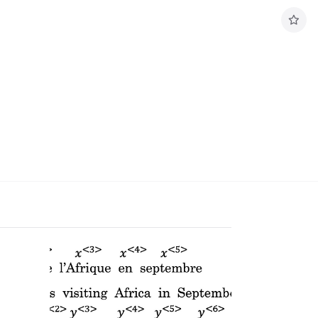
구
독
하
기