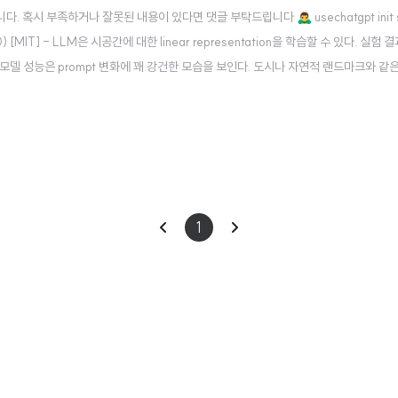
시 부족하거나 잘못된 내용이 있다면 댓글 부탁드립니다 🙇‍♂️ usechatgpt init su
.10) [MIT] - LLM은 시공간에 대한 linear representation을 학습할 수 있다. 실
다. 또한 모델 성능은 prompt 변화에 꽤 강건한 모습을 보인다. 도시나 자연적 랜드마크와 
gression probes Metric : R2 & Spearm..
이
다
1
전
음