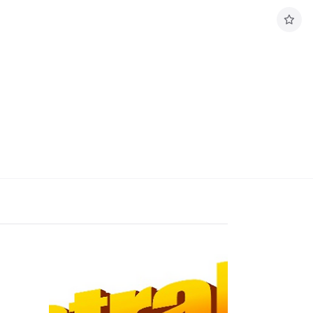
구
독
하
기