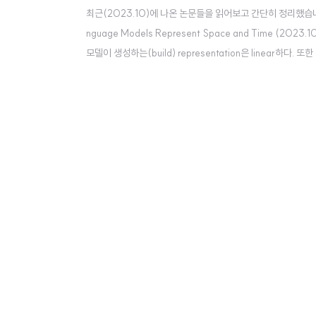
최근(2023.10)에 나온 논문들을 읽어보고 간단히 정리했습니다. 혹
nguage Models Represent Space and Time (2023
모델이 생성하는(build) representation은 linear하
entity 전체를 아울러 이와 같은 경향이 나타난다. linear ridge re