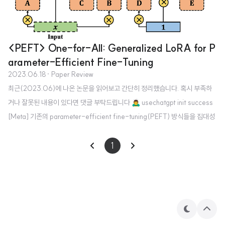
<PEFT> One-for-All: Generalized LoRA for P
arameter-Efficient Fine-Tuning
2023.06.18
· Paper Review
최근(2023.06)에 나온 논문을 읽어보고 간단히 정리했습니다. 혹시 부족하
거나 잘못된 내용이 있다면 댓글 부탁드립니다 🙇‍♂️ usechatgpt init success
[Meta] 기존의 parameter-efficient fine-tuning(PEFT) 방식들을 집대성
하여 만든 fine-tuning 기법, Generalized LoRA(GLoRA) large-scale d
eep neural network는 지난 몇 년 간 눈부신 발전을 이룩했습니다. 특히 trans
1
former 아키텍쳐를 기반으로 NLP 분야가 엄청나게 빠른 성장을 이룬 것에 영
향을 받아, 이 아키텍쳐는 이미지 분야로까지 전파되어 기존의 연구 성과들을
다 엎을 수준의 영향을 주었죠. 이는 인공지능 모델들의 사이즈가 굉장히 커지
는, ..
테
상
마
단