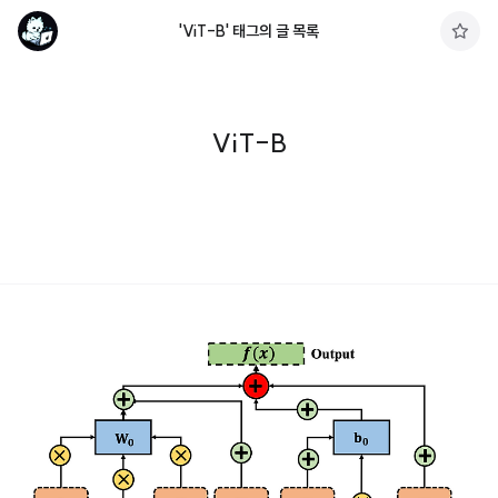
'ViT-B' 태그의 글 목록
구
독
하
기
ViT-B