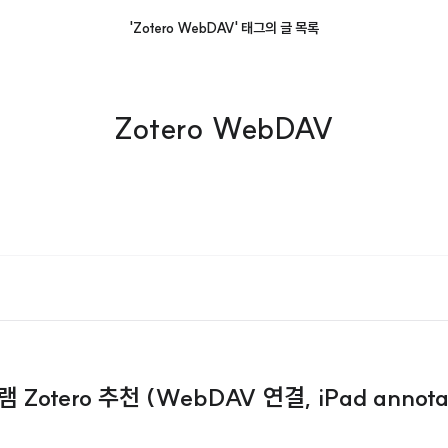
'Zotero WebDAV' 태그의 글 목록
Zotero WebDAV
otero 추천 (WebDAV 연결, iPad annotat