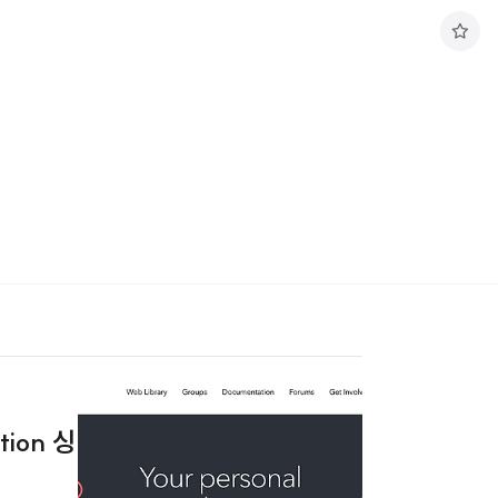
구
독
하
기
ion 싱