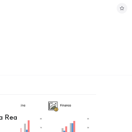
구
독
하
기
a Rea