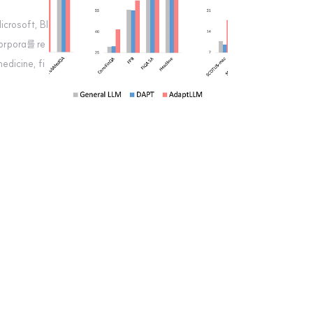
osoft, BI
rpora를 re
icine, fi