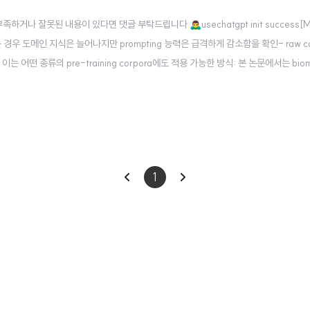
잘못된 내용이 있다면 댓글 부탁드립니다 🙇‍♂️usechatgpt init success[Micr
을 수행하는 경우 도메인 지식은 늘어나지만 prompting 능력은 급격하게 감소함을 확인- raw co
 이는 어떤 종류의 pre-training corpora에도 적용 가능한 방식: 본 논문에서는 biomed
309.09530 Adapting Large Lang..
이
다
1
전
음