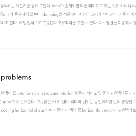
의 고윳값과 고유벡터는 계산기를 통해 구한다. loop가 존재하면 다른 페이지로 가는 것이 아니라 
ageRank가 존재하지 않는다. damping을 적용하면 계산의 크기가 작아진다. 기존 
nomial이라고 한다. 이 방정식으로 고윳값과 고유벡터를 구할 수 있다. 대각행렬을 이용해서 
enproblems
벡터가 고유벡터 2) rotation non-zero pure rotation이 존재 적어도 몇몇의 고유벡터를 가
같은 span 위에 존재한다. 고윳값은 -1 이 된다. 벡터의 길이는 동일하지만 반대 방향을
rtical scaling horizontal shear에는 기존의 세 벡터 중 horizontla vector만 고유
후 둘 다 같은 span 위에 위치한다. 아..