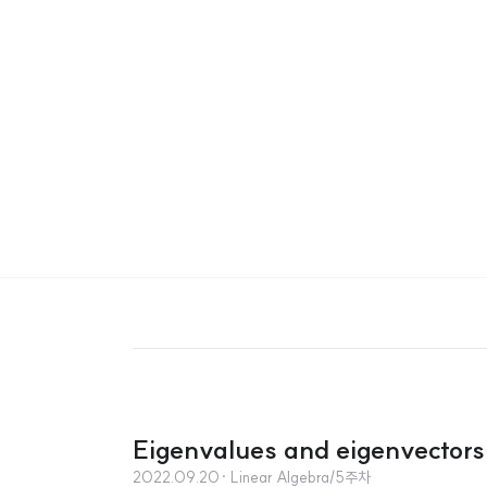
Eigenvalues and eigenvector
2022.09.20
· Linear Algebra/5주차