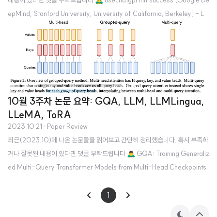
내용이 있다면 댓글 부탁드립니다 🙇‍♂️ usechatgpt init success [Google De
epMind, Stanford University, University of California, Berkeley] - L
M의 code-driven reasoning 능력을 향상시켜주는 간단하면서도 효과적인
extension, Chain of Code (CoC) 공개 - 실행 가능한 코드는 interpreter로
실행해보고, 그럴 수 없는 것은 LM을 활용하여 emulate하는 방식, LMulator
도입 1. Introduction 복잡한 문제를 여러 세부 태스크로 쪼개어 처리하는 Chai
n of Thought (CoT) 방식..
10월 3주차 논문 요약: GQA, LLM, LLMLingua,
LLeMA, ToRA
2023.10.21
· Paper Review
최근(2023.10)에 나온 논문들을 읽어보고 간단히 정리했습니다. 혹시 부족하
거나 잘못된 내용이 있다면 댓글 부탁드립니다 🙇‍♂️ GQA: Training Generaliz
ed Multi-Query Transformer Models from Multi-Head Checkpoints
(2023.05) [Google Research] Multi-head Attention(MHA)만큼의 품
질이 보장되고, Multi-query Attention(MQA)만큼의 속도를 낼 수 있는 Gr
1
oup-query Attention(GQA)를 제안 기존 Transformer 아키텍쳐에서 사용