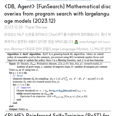
<DB, Agent> [FunSearch] Mathematical disc
overies from program search with largelangu
age models (2023.12)
2023.12.28
· Paper Review
관심있는 NLP 논문을 읽어보고 ChatGPT를 이용하여 정리했습니다. 혹시 부
족하거나 잘못된 내용이 있다면 댓글 부탁드립니다 🙇‍♂️ usechatgpt init succ
ess Abstract 대규모 언어 모델(Large Language Models, LLMs)은 양적
추론부터 자연어 이해에 이르기까지 복잡한 작업을 수행하는 능력을 보여주었
으나, 때때로 사실이 아닌 설득력 있는 진술(환각)을 만들어내는 문제가 있음.
현재 대규모 모델의 과학적 발견에서의 사용을 제한하는 이러한 문제를 해결하
기 위해, 사전 훈련된 LLM과 체계적인 평가자를 결합한 진화적 절차인 'FunSe
arch'를 소개함. FunSearch는 중요한 문제에서 최고의 결과를 뛰어넘는 효과
를 입증하며, 대규모 LLM 기반 접근법의 한계를 ..
<RLHF> Reinforced Self-Training (ReST) for