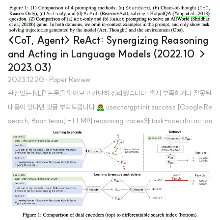
<CoT, Agent> ReAct: Synergizing Reasoning
and Acting in Language Models (2022.10 →
2023.03)
2023.12.20
· Paper Review
관심있는 NLP 논문을 읽어보고 간단히 정리했습니다. 혹시 부족하거나 잘못된
내용이 있다면 댓글 부탁드립니다 🙇‍♂️ usechatgpt init success [Google Re
search, Brain team] - LLM이 reasoning traces와 task-specific action
s를 interleaved manner로 생성하도록 하는 ReAct - chain-of-thought
(CoT) reasoning에서 나타나는 hallucination & error propagation 문제를
극복 - 두 개의 interactive decision making benchmarks (ALFWorld &
WebShop)에서 ReAct가 다른 방법들보다 우월 1. Introduction 인간 지능의
고..