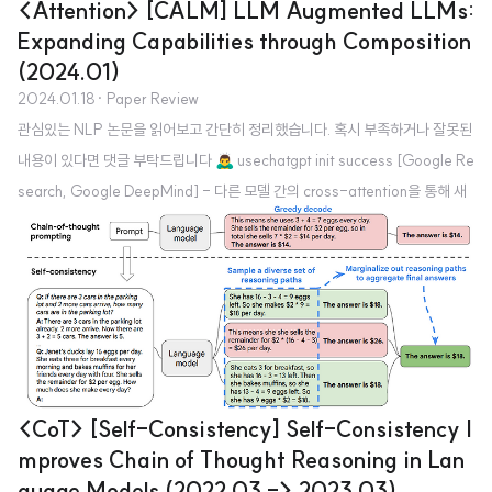
<Attention> [CALM] LLM Augmented LLMs:
Expanding Capabilities through Composition
(2024.01)
2024.01.18
· Paper Review
관심있는 NLP 논문을 읽어보고 간단히 정리했습니다. 혹시 부족하거나 잘못된
내용이 있다면 댓글 부탁드립니다 🙇‍♂️ usechatgpt init success [Google Re
search, Google DeepMind] - 다른 모델 간의 cross-attention을 통해 새
로운 capabilities를 획득하게 하는 기법, CALM - Composition to Augm
ent Language Models - 기존 LLM은 're-using'하면서 새로운 few additi
onal parameters와 data를 사용 - 다양한 도메인과 환경에 적용 가능하다는
특징(장점)을 보유 1. Introduction LLM은 여러 태스크 중에서도 이전과 달리
commonsense 또는 factual reas..
<CoT> [Self-Consistency] Self-Consistency I
mproves Chain of Thought Reasoning in Lan
guage Models (2022.03 -> 2023.03)