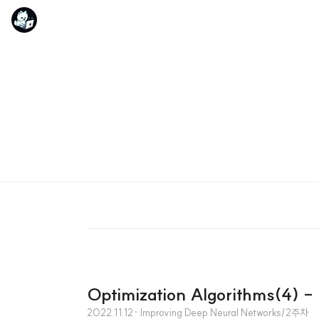
Optimization Algorithms(4) -
2022.11.12
· Improving Deep Neural Networks/2주차