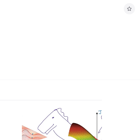
구
독
하
기