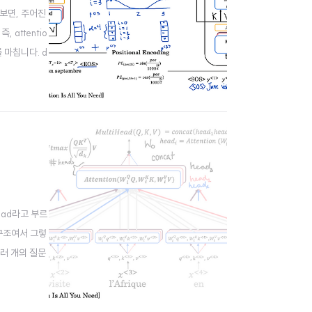
 살펴보면, 주어진
 attentio
 마칩니다. d
head라고 부르
 구조여서 그렇
 여러 개의 질문
 Seq..