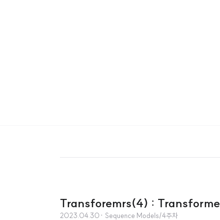
Transforemrs(4) : Transform
2023.04.30
· Sequence Models/4주차