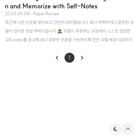
n and Memorize with Self-Notes
2023.05.08
· Paper Review
최근에 나온 논문을 읽어보고 간단히 정리했습니다. 혹시 부족하거나 잘못된 내
용이 있다면 댓글 부탁드립니다 🙇‍♂️ 모델이 추론하는 과정에서 스스로 생성한
QA(note)를 참고해 보다 정확한 추론을 가능하도록 만든 모델 배경 지금까지
의 인공지능 모델들은 multi-step reasoning에 대해 취약한 모습을 보이고 있
다. 왜냐하면 여러 단계를 한 번에 압축하여 추론하므로 모델의 입장에서 여러
1
요소를 충분히 고려할 수 없게 되기 때문이다. 즉 여러 state가 주어졌을 때, st
ate-traking 혹은 highly nonlinear 문제들을 풀어낼 수가 없는 것이다. 따라
서 본 논문에서는 multi-step reasoning을 진행하는 과정에서, 주어진 문장에
대해 모델 스스로 질문 & 답변하고, 이..
테
상
마
단