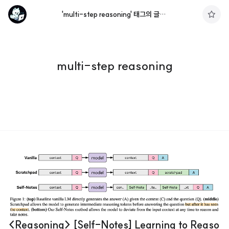
'multi-step reasoning' 태그의 글 목록
구
독
하
기
multi-step reasoning
<Reasoning> [Self-Notes] Learning to Reaso