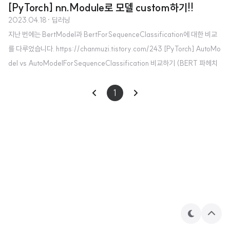
[PyTorch] nn.Module로 모델 custom하기!!
2023.04.18
· 딥러닝
지난 번에는 BertModel과 BertForSequenceClassification에 대한 비교
를 다루었습니다. https://chanmuzi.tistory.com/243 [PyTorch] AutoMo
del vs AutoModelForSequenceClassification 비교하기 (BERT 파헤치
기!!) 본 게시물은 NLP 분야에서 가장 많이 사용되는 모델 중 하나인 BERT를
기준으로 작성되었습니다. 드디어 혼자서 아주 간단한 프로젝트에 도전해 볼 기
1
회가 주어져서 밑바닥부터 딥러닝 모델 구조 chanmuzi.tistory.com 입력은
동일하지만 출력이 다르다는 사실, 그리고 그 이유를 코드와 함께 자세히 설명
했었는데요, 이번에는 nn.Module을 이용하여 BertModel을 BertForSeq..
테
상
마
단