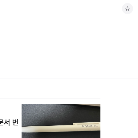
구
독
하
기
문서 번