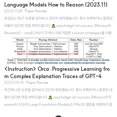
Language Models How to Reason (2023.11)
2023.11.24
· Paper Review
관심있는 NLP 논문을 읽어보고 간단히 정리했습니다. 혹시 부족하거나 잘못된
내용이 있다면 댓글 부탁드립니다 🙇‍♂️ usechatgpt init success [Microsoft
Research] - small LMs이 각 태스크에 적합한 solution strategies를 이용
하는 방법을 학습시키는 것이 목표 - 기존 모델 Orca 1 대비 강한 추론 능력을
보유할 수 있도록 학습하여 최대 10x 사이즈 모델보다도 우월한 성능을 보이는
경우가 많음을 확인함 배경 LLM이 unseen tasks에 대해 문제를 잘 처리할 수
있는 zero-shot ability가 알려짐 그러나 단순히 Teacher model의 output
<Instruction> Orca: Progressive Learning fro
을 모방하는 Imitation Learning 방식은 한계가 존재 따라서 여러 태..
m Complex Explanation Traces of GPT-4
2023.06.15
· Paper Review
최근에 나온 논문을 읽어보고 간단히 정리했습니다. 혹시 부족하거나 잘못된 내
용이 있다면 댓글 부탁드립니다 🙇‍♂️ usechatgpt init success [Microsoft R
esearch] 단순히 Large Foundation Models(LFMs)의 결론을 모방하지 않
고, LFM의 추론 과정(reasoning process)을 배워야 성능 향상으로 이어진