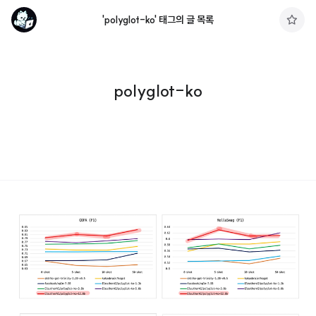
'polyglot-ko' 태그의 글 목록
구
독
하
기
polyglot-ko