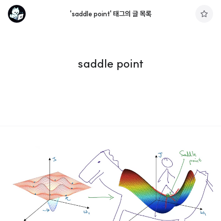
'saddle point' 태그의 글 목록
구
독
하
기
saddle point