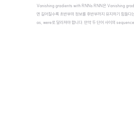
Vanishing gradients with RNNs RNN은 Vanishing
면 길어질수록 초반부의 정보를 후반부까지 유지하기 힘들다는 것
as, were로 달라져야 합니다. 만약 두 단어 사이의 seq
다. 수학적으로는 층(layer)이 여러 개 쌓일수록 기울기가 폭발
울기가 폭발적으..