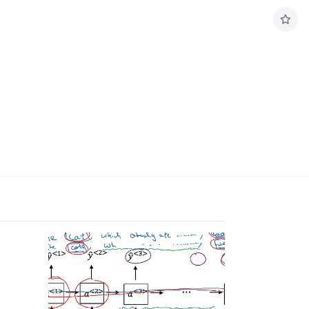
구
독
하
기