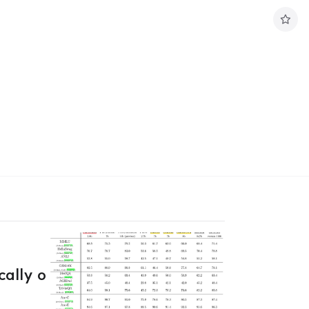
구
독
하
기
ally o