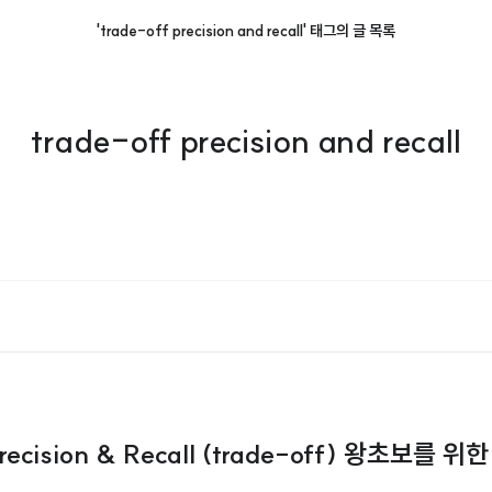
'trade-off precision and recall' 태그의 글 목록
trade-off precision and recall
 Precision & Recall (trade-off) 왕초보를 위