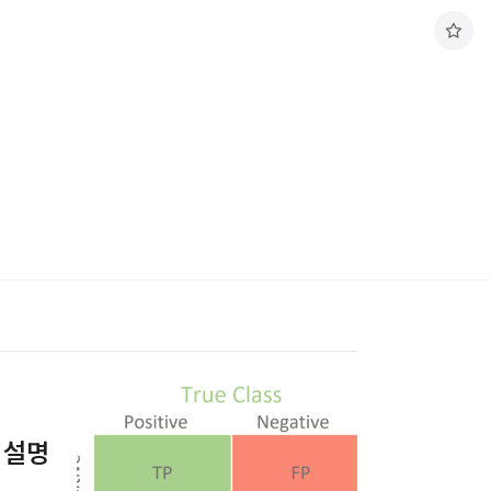
구
독
하
기
한 설명