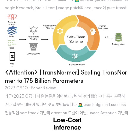
oogle Reserach, Brain Team] image patch의 sequence에 pure transf
ormer를 적용하여 image classification을 수행. 타 모델 대비 적은 comput
ational resource를 요하면서도 우월한 성능을 보임. 배경 transformer가 등
장하며 NLP를 집어 삼키게 된 이후로, 이 아키텍쳐를 이미지 분야에 적용하고
자 하는 여러 시도들이 있었습니다. 각 픽셀을 대상으로 self-attention을 적용
하거나 지엽적으로 self-attention을 적용하는 등의 접근이..
<Attention> [TransNormer] Scaling TransNor
mer to 175 Billion Parameters
2023.08.10
· Paper Review
최근(2023.07)에 나온 논문을 읽어보고 간단히 정리했습니다. 혹시 부족하
거나 잘못된 내용이 있다면 댓글 부탁드립니다 🙇‍♂️ usechatgpt init success
전통적인 somftmax 기반의 attention 모델이 아닌 Linear Attention 기반의
LLM, TransNormerLLM. positional embedding, linear attention accel
eration, gating mechanism, tensor normalization, inference accelera