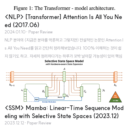
<NLP> [Transformer] Attention Is All You Ne
ed (2017.06)
2024.01.10
· Paper Review
NLP 분야의 (지금은 분야를 막론하고 그렇지만) 전설적인 논문인 Attention I
s All You Need를 읽고 간단히 정리해보았습니다. 100% 이해하는 것이 쉽
지 않기도 하고.. 자세히 정리하다가는 하루가 꼬박 날아갈 가능성이 있어 핵심
적인 개념들 위주로 정리하며 복습해볼 생각입니다. 혹시 부족하거나 잘못된 내
용이 있다면 댓글 부탁드립니다 🙇‍♂️ usechatgpt init success [Google Brai
n, Google Research, University of Toronto] - 오직 attention mechanis
m만으로 구성된 simple network architecture, Transformer를 제안 - 영어
를 다른 언어로 번역하는 태스크에서 뛰어난 일반화 성능을 보임 1..
<SSM> Mamba: Linear-Time Sequence Mod
eling with Selective State Spaces (2023.12)
2023.12.12
· Paper Review