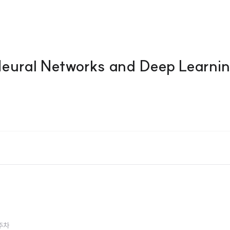
eural Networks and Deep Learni
3주차