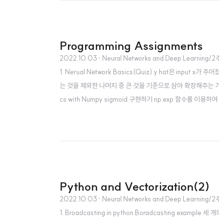
Programming Assignments
2022.10.03
· Neural Networks and Deep Learning/
1. Nerual Network Basics(Quiz) y hat은 input 
는 것을 제외한 나머지 중 큰 것을 기준으로 삼아 확장해주는 기능이다. 
cs with Numpy sigmoid 구현하기 np.exp 함수를 이용하
Python and Vectorization(2)
2022.10.03
· Neural Networks and Deep Learning/
1. Broadcasting in python Boradcasting exa