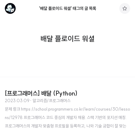
'배달 플로이드 워셜' 태그의 글 목록
구
독
하
기
배달 플로이드 워셜
[프로그래머스] 배달 (Python)
2023.03.09
· 알고리즘/프로그래머스
문제 링크 https://school.programmers.co.kr/learn/courses/30/lesso
ns/12978 프로그래머스 코드 중심의 개발자 채용. 스택 기반의 포지션 매칭.
프로그래머스의 개발자 맞춤형 프로필을 등록하고, 나와 기술 궁합이 잘 맞는
기업들을 매칭 받으세요. programmers.co.kr 소스 코드 import heapq as h