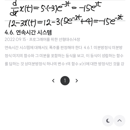
4.6. 연속시간 시스템
2022.09.15
· 프로그래머를 위한 선형대수/4장
연속시간 시스템에 대해서도 폭주를 판정해야 한다. 4.6.1. 미분방정식 미분방
정식 미지의 함수와 그 미분을 포함하는 등식을 보고, 이 등식이 성립하는 함수
를 답하는 것 상미분방정식 하나의 변수 t의 함수 x(t)에 대한 방정식인 것을 강
조하는 경우 편미분방정식과 대비한 호칭 4.6.2. 1차원일 때 4.6.3. 대각행렬일
때 a1, ... , an 중 하나라도 양수라면 폭주, 그렇지 않다면 폭주하지 않는다. 단,
1
이는 ai가 복소수가 아닐 때만 해당한다. 4.6.4. 대각화할 수 있는 경우 이 변환
법은 이산시간의 경우와 동일하다. 4.6.5. 결론: 고윳값(실수부)의 부호 출처:
히라오카 카즈유키, 호리 겐, 『프로그래머를 위한 선형대수』, 이창신, 길벗, 20
17.
테
상
마
단