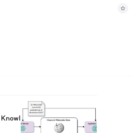
구
독
하
기
g Knowl