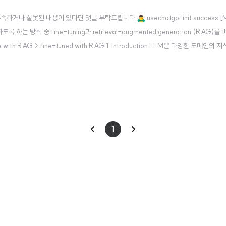
못된 내용이 있다면 댓글 부탁드립니다 🙇‍♂️ usechatgpt init success [Micr
는 방식 중 fine-tuning과 retrieval-augmented generation (RAG)를 
 RAG > fine-tuned with RAG 1. Introduction LLM은 다양한 도메인의
c하다, 즉 새로운 정보가 업데이트 되지 않는다 특수한 도메인의 전문 지식은..
이
다
1
전
음